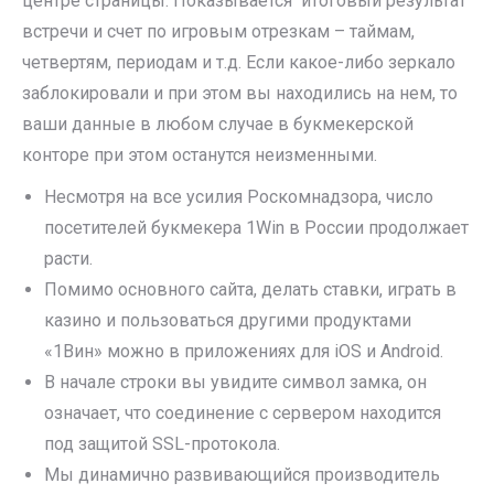
центре страницы. Показывается итоговый результат
встречи и счет по игровым отрезкам – таймам,
четвертям, периодам и т.д. Если какое-либо зеркало
заблокировали и при этом вы находились на нем, то
ваши данные в любом случае в букмекерской
конторе при этом останутся неизменными.
Несмотря на все усилия Роскомнадзора, число
посетителей букмекера 1Win в России продолжает
расти.
Помимо основного сайта, делать ставки, играть в
казино и пользоваться другими продуктами
«1Вин» можно в приложениях для iOS и Android.
В начале строки вы увидите символ замка, он
означает, что соединение с сервером находится
под защитой SSL-протокола.
Мы динамично развивающийся производитель