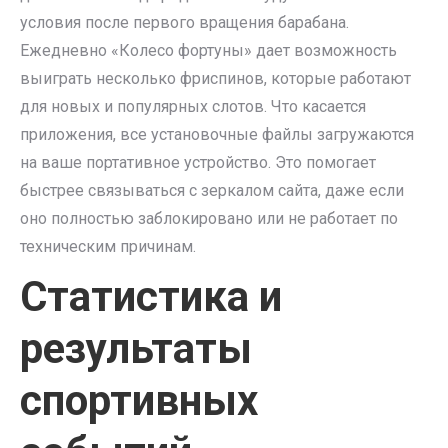
условия после первого вращения барабана.
Ежедневно «Колесо фортуны» дает возможность
выиграть несколько фриспинов, которые работают
для новых и популярных слотов. Что касается
приложения, все установочные файлы загружаются
на ваше портативное устройство. Это помогает
быстрее связываться с зеркалом сайта, даже если
оно полностью заблокировано или не работает по
техническим причинам.
Статистика и
результаты
спортивных