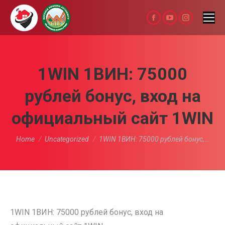
Facebook
YouTube
Instagram
page
page
page
opens
opens
opens
in
in
in
1WIN 1ВИН: 75000
new
new
new
рублей бонус, вход на
window
window
window
официальный сайт 1WIN
You are here:
Home
Uncategorized
1WIN 1ВИН: 75000 рублей бонус,…
1WIN 1ВИН: 75000 рублей бонус, вход на