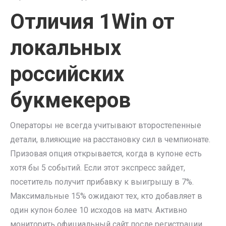
Отличия 1Win от
локальных
российских
букмекеров
Операторы не всегда учитывают второстепенные
детали, влияющие на расстановку сил в чемпионате.
Призовая опция открывается, когда в купоне есть
хотя бы 5 событий. Если этот экспресс зайдет,
посетитель получит прибавку к выигрышу в 7%.
Максимальные 15% ожидают тех, кто добавляет в
один купон более 10 исходов на матч. Активно
мониторить официальный сайт после регистрации