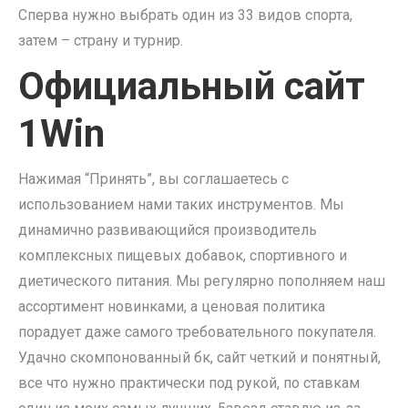
Сперва нужно выбрать один из 33 видов спорта,
затем – страну и турнир.
Официальный сайт
1Win
Нажимая “Принять”, вы соглашаетесь с
использованием нами таких инструментов. Мы
динамично развивающийся производитель
комплексных пищевых добавок, спортивного и
диетического питания. Мы регулярно пополняем наш
ассортимент новинками, а ценовая политика
порадует даже самого требовательного покупателя.
Удачно скомпонованный бк, сайт четкий и понятный,
все что нужно практически под рукой, по ставкам