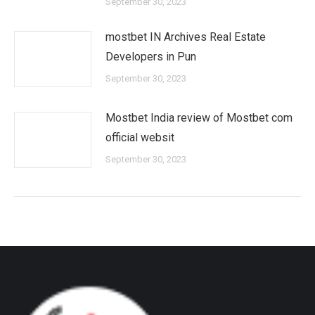
September 30, 2023
mostbet IN Archives Real Estate
Developers in Pun
September 30, 2023
Mostbet India review of Mostbet com
official websit
September 30, 2023