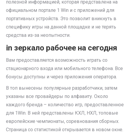
полезной информацией, которая представлена на
официальном портале 1 Win и с приложений для
портативных устройств. Это позволит вникнуть в
специфику игры на данной площадке и не терять
средства из-за неопытности.
in зеркало рабочее на сегодня
Вам предоставляется возможность играть со
стационарного входа или мобильного телефона. Все
бонусы доступны и через приложения оператора.
В топ вынесены популярные разработчики, затем
указаны все провайдеры по алфавиту. Около
каждого бренда – количество игр, предоставленное
для 1Win. В ней представлены КХЛ, НХЛ, топовые
европейские чемпионаты, соревнования сборных.
Страница со статистикой открывается в новом окне.