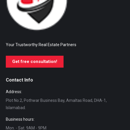
Your Trustworthy Real Estate Partners
Get free consultation!
Contact Info
Address:
Plot No.2, Pothwar Business Bay, Amaltas Road, DHA-1,
Islamabad.
Business hours:
Mon. - Sat. 9AM - 9PM