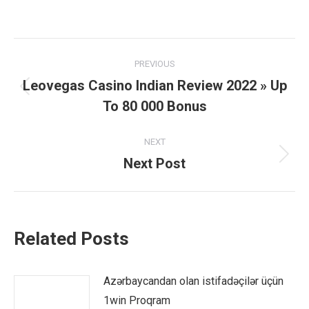
Post
PREVIOUS
navigation
Leovegas Casino Indian Review 2022 » Up
Previous
To 80 000 Bonus
post:
NEXT
Next Post
Next
post:
Related Posts
Azərbaycandan olan istifadəçilər üçün
1win Proqram