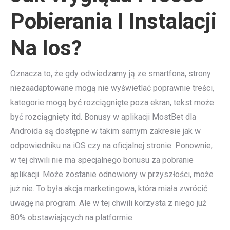
Pobierania I Instalacji
Na Ios?
Oznacza to, że gdy odwiedzamy ją ze smartfona, strony
niezaadaptowane mogą nie wyświetlać poprawnie treści,
kategorie mogą być rozciągnięte poza ekran, tekst może
być rozciągnięty itd. Bonusy w aplikacji MostBet dla
Androida są dostępne w takim samym zakresie jak w
odpowiedniku na iOS czy na oficjalnej stronie. Ponownie,
w tej chwili nie ma specjalnego bonusu za pobranie
aplikacji. Może zostanie odnowiony w przyszłości, może
już nie. To była akcja marketingowa, która miała zwrócić
uwagę na program. Ale w tej chwili korzysta z niego już
80% obstawiających na platformie.