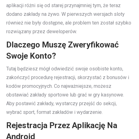
aplikacji różni się od starej przynajmniej tym, że teraz
dodano zakłady na żywo. W pierwszych wersjach sloty
również nie były dostępne, ale problem ten został szybko
rozwiązany przez deweloperów.
Dlaczego Muszę Zweryfikować
Swoje Konto?
Tutaj będziesz mógł odwiedzić swoje osobiste konto,
zakończyć procedurę rejestracji, skorzystać z bonusów i
kodów promocyjnych. Co najważniejsze, możesz
obstawiać zakłady sportowe lub grać w gry kasynowe.
Aby postawić zakłady, wystarczy przejść do sekcji,
wybrać sport, format zakładów i wydarzenie.
Rejestracja Przez Aplikację Na
Android