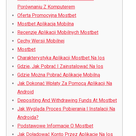
Porównaniu Z Komputerem
Oferta Promocyjna Mostbet
Mostbet Aplikacja Mobilna
Recenzje Aplikacji Mobilnych Mostbet
Cechy Wersji Mobilnej
Mostbet
Charakterystyka Aplikacji Mostbet Na Ios
Gdzie, Jak Pobrać I Zainstalować Na Ios
Gdzie Można Pobrać Aplikację Mobilną
Jak Dokonać Wpłaty Za Pomocą Aplikacji Na
Android
Depositing And Withdrawing Funds At Mostbet
Jak Wygląda Proces Pobierania I Instalacji Na
Androida?
Podstawowe Informacje O Mostbet
Jak Doładować Konto Przez Aplikację Na Ios