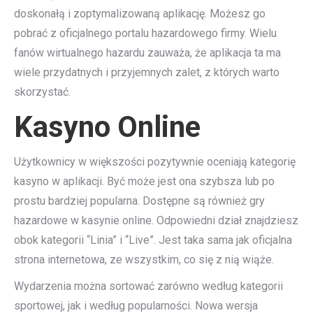
doskonałą i zoptymalizowaną aplikację. Możesz go
pobrać z oficjalnego portalu hazardowego firmy. Wielu
fanów wirtualnego hazardu zauważa, że aplikacja ta ma
wiele przydatnych i przyjemnych zalet, z których warto
skorzystać.
Kasyno Online
Użytkownicy w większości pozytywnie oceniają kategorię
kasyno w aplikacji. Być może jest ona szybsza lub po
prostu bardziej popularna. Dostępne są również gry
hazardowe w kasynie online. Odpowiedni dział znajdziesz
obok kategorii “Linia” i “Live”. Jest taka sama jak oficjalna
strona internetowa, ze wszystkim, co się z nią wiąże.
Wydarzenia można sortować zarówno według kategorii
sportowej, jak i według popularności. Nowa wersja