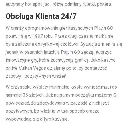
automaty hot spot, jak i różne odmiany ruletki, pokera.
Obsługa Klienta 24/7
W branży oprogramowania gier kasynowych Play’n GO
pojawił się w 1997 roku. Przez długi czas ta marka nie
była zaliczana do rynkowej czołówki. Sytuacja zmieniła się
jednak w ostatnich latach, a Play’n GO zaczął tworzyć
innowacyjne gry, które zachwycają grafiką. Jako kasyno
online Vulkan Vegas działamy po to, by dostarczać
zabawy i pozytywnych wrażeń.
W przypadku wypłaty minimalna kwota wynieść musi co
najmniej 35 złotych. Już na samym początku możemy Ci
powiedzieć, że zdecydowana większość z nich jest
pozytywnych, bo właśnie w taki sposób gracze
wypowiadają się o tym kasynie.