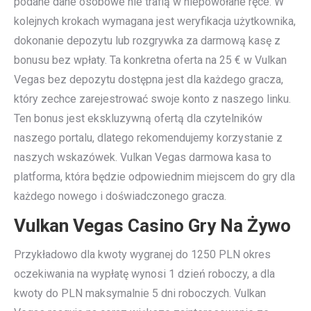
podane dane osobowe nie trafią w niepowołane ręce. W
kolejnych krokach wymagana jest weryfikacja użytkownika,
dokonanie depozytu lub rozgrywka za darmową kasę z
bonusu bez wpłaty. Ta konkretna oferta na 25 € w Vulkan
Vegas bez depozytu dostępna jest dla każdego gracza,
który zechce zarejestrować swoje konto z naszego linku.
Ten bonus jest ekskluzywną ofertą dla czytelników
naszego portalu, dlatego rekomendujemy korzystanie z
naszych wskazówek. Vulkan Vegas darmowa kasa to
platforma, która będzie odpowiednim miejscem do gry dla
każdego nowego i doświadczonego gracza.
Vulkan Vegas Casino Gry Na Żywo
Przykładowo dla kwoty wygranej do 1250 PLN okres
oczekiwania na wypłatę wynosi 1 dzień roboczy, a dla
kwoty do PLN maksymalnie 5 dni roboczych. Vulkan