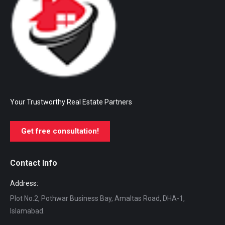
Your Trustworthy Real Estate Partners
Get free consultation!
Contact Info
Address:
Plot No.2, Pothwar Business Bay, Amaltas Road, DHA-1,
Islamabad.