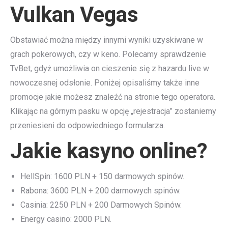
Vulkan Vegas
Obstawiać można między innymi wyniki uzyskiwane w
grach pokerowych, czy w keno. Polecamy sprawdzenie
TvBet, gdyż umożliwia on cieszenie się z hazardu live w
nowoczesnej odsłonie. Poniżej opisaliśmy także inne
promocje jakie możesz znaleźć na stronie tego operatora.
Klikając na górnym pasku w opcję „rejestracja” zostaniemy
przeniesieni do odpowiedniego formularza.
Jakie kasyno online?
HellSpin: 1600 PLN + 150 darmowych spinów.
Rabona: 3600 PLN + 200 darmowych spinów.
Casinia: 2250 PLN + 200 Darmowych Spinów.
Energy casino: 2000 PLN.