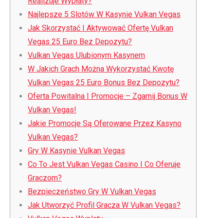
Realizuje Wypłaty?
Najlepsze 5 Slotów W Kasynie Vulkan Vegas
Jak Skorzystać I Aktywować Ofertę Vulkan
Vegas 25 Euro Bez Depozytu?
Vulkan Vegas Ulubionym Kasynem
W Jakich Grach Można Wykorzystać Kwotę
Vulkan Vegas 25 Euro Bonus Bez Depozytu?
Oferta Powitalna I Promocje – Zgarnij Bonus W
Vulkan Vegas!
Jakie Promocje Są Oferowane Przez Kasyno
Vulkan Vegas?
Gry W Kasynie Vulkan Vegas
Co To Jest Vulkan Vegas Casino I Co Oferuje
Graczom?
Bezpieczeństwo Gry W Vulkan Vegas
Jak Utworzyć Profil Gracza W Vulkan Vegas?