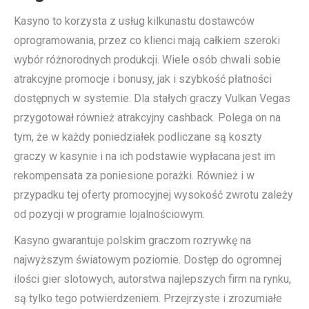
Kasyno to korzysta z usług kilkunastu dostawców
oprogramowania, przez co klienci mają całkiem szeroki
wybór różnorodnych produkcji. Wiele osób chwali sobie
atrakcyjne promocje i bonusy, jak i szybkość płatności
dostępnych w systemie. Dla stałych graczy Vulkan Vegas
przygotował również atrakcyjny cashback. Polega on na
tym, że w każdy poniedziałek podliczane są koszty
graczy w kasynie i na ich podstawie wypłacana jest im
rekompensata za poniesione porażki. Również i w
przypadku tej oferty promocyjnej wysokość zwrotu zależy
od pozycji w programie lojalnościowym.
Kasyno gwarantuje polskim graczom rozrywkę na
najwyższym światowym poziomie. Dostęp do ogromnej
ilości gier slotowych, autorstwa najlepszych firm na rynku,
są tylko tego potwierdzeniem. Przejrzyste i zrozumiałe