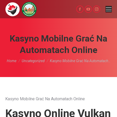
Facebook
YouTube
Instagram
page
page
page
opens
opens
opens
in
in
in
Kasyno Mobilne Grać Na
new
new
new
Automatach Online
window
window
window
You are here:
Home
Uncategorized
Kasyno Mobilne Grać Na Automatach…
Kasyno Mobilne Grać Na Automatach Online
Kasyno Online Vulkan