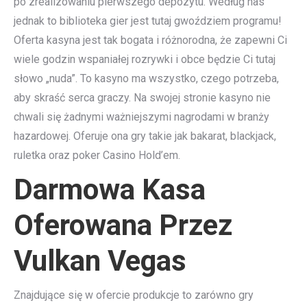
po zrealizowaniu pierwszego depozytu. Według nas
jednak to biblioteka gier jest tutaj gwoździem programu!
Oferta kasyna jest tak bogata i różnorodna, że zapewni Ci
wiele godzin wspaniałej rozrywki i obce będzie Ci tutaj
słowo „nuda”. To kasyno ma wszystko, czego potrzeba,
aby skraść serca graczy. Na swojej stronie kasyno nie
chwali się żadnymi ważniejszymi nagrodami w branży
hazardowej. Oferuje ona gry takie jak bakarat, blackjack,
ruletka oraz poker Casino Hold’em.
Darmowa Kasa
Oferowana Przez
Vulkan Vegas
Znajdujące się w ofercie produkcje to zarówno gry