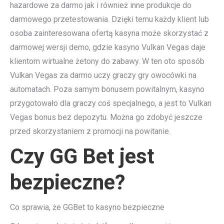
hazardowe za darmo jak i również inne produkcje do
darmowego przetestowania. Dzięki temu każdy klient lub
osoba zainteresowana ofertą kasyna może skorzystać z
darmowej wersji demo, gdzie kasyno Vulkan Vegas daje
klientom wirtualne żetony do zabawy. W ten oto sposób
Vulkan Vegas za darmo uczy graczy gry owocówki na
automatach. Poza samym bonusem powitalnym, kasyno
przygotowało dla graczy coś specjalnego, a jest to Vulkan
Vegas bonus bez depozytu. Można go zdobyć jeszcze
przed skorzystaniem z promocji na powitanie.
Czy GG Bet jest
bezpieczne?
Co sprawia, że GGBet to kasyno bezpieczne