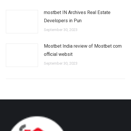
mostbet IN Archives Real Estate
Developers in Pun
September 30, 2023
Mostbet India review of Mostbet com
official websit
September 30, 2023