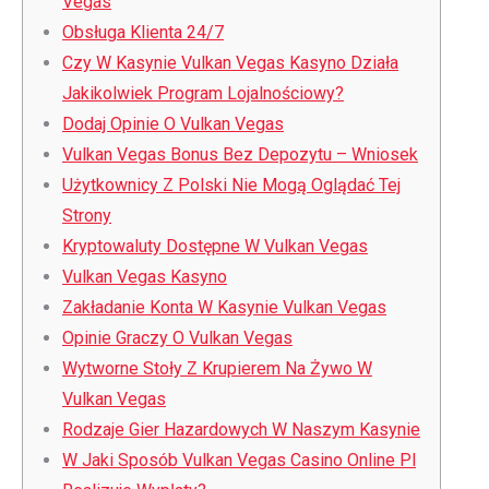
Vegas
Obsługa Klienta 24/7
Czy W Kasynie Vulkan Vegas Kasyno Działa
Jakikolwiek Program Lojalnościowy?
Dodaj Opinie O Vulkan Vegas
Vulkan Vegas Bonus Bez Depozytu – Wniosek
Użytkownicy Z Polski Nie Mogą Oglądać Tej
Strony
Kryptowaluty Dostępne W Vulkan Vegas
Vulkan Vegas Kasyno
Zakładanie Konta W Kasynie Vulkan Vegas
Opinie Graczy O Vulkan Vegas
Wytworne Stoły Z Krupierem Na Żywo W
Vulkan Vegas
Rodzaje Gier Hazardowych W Naszym Kasynie
W Jaki Sposób Vulkan Vegas Casino Online Pl