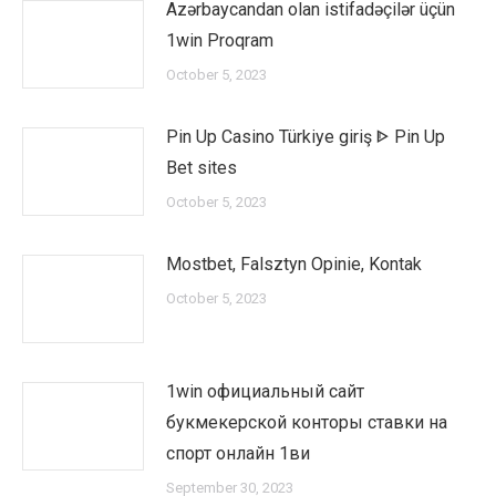
Azərbaycandan olan istifadəçilər üçün
1win Proqram
October 5, 2023
Pin Up Casino Türkiye giriş ᐈ Pin Up
Bet sites
October 5, 2023
Mostbet, Falsztyn Opinie, Kontak
October 5, 2023
1win официальный сайт
букмекерской конторы ставки на
спорт онлайн 1ви
September 30, 2023