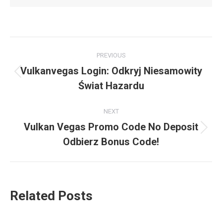
Post
PREVIOUS
navigation
Vulkanvegas Login: Odkryj Niesamowity
Previous
Świat Hazardu
post:
NEXT
Vulkan Vegas Promo Code No Deposit
Next
Odbierz Bonus Code!
post:
Related Posts