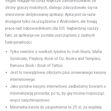
Vegas reaguje na coraz większe zainteresowanie ze
strony graczy mobilnych, dlatego zdecydowało się na
stworzenie dedykowanej aplikacji. Apka jest na razie
dostępna tylko na urządzenia z Androidem, ale trwają
prace nad odpowiednikiem dla iOS. Najbardziej cieszy
fakt, że aplikacja nie została uszczuplona z żadnych
funkcjonalności.
Tylko niektóre z wielkich tytułów to Irish Reels, Mafia
Syndicate, Playboy, Book of Oz, Books and Temples,
Ramses Book i Book of Tattoo.
Jest to niewątpliwie olbrzymi plus omawianego kasyna
internetowego.
Jako polskie kasyno internetowe zadbaliśmy bowiem o
minimalizację procedur, po to, by grę można rozpocząć
wręcz natychmiastowo.
Minimalna kwota do uzupełnienia to 20 zł, za wypłatę