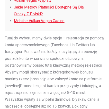
Vulkan Vegas Wypłaty
Jakie Metody Płatności Dostępne Są Dla
Graczy Z Polski?
Mobilne Vulkan Vegas Casino
Tutaj do wyboru mamy dwie opcje – rejestracja za pomocą
konta społecznościowego (Facebook lub Twitter) lub
tradycyjna. Ponieważ nie każdy z czytających recenzję
posiada konto w serwisie społecznościowym,
postanowiliśmy opisać tutaj klasyczną metodę rejestracji.
Abyśmy mogli skorzystać z któregokolwiek bonusu,
musimy rzecz jasna najpierw założyć konto na platformie.
[newline]Proces ten jest bardzo przejrzysty i intuicyjny, a
rejestracja nie zajmie nam więcej niż 8-10 minut.
Wszystkie wpłaty są w pełni darmowe, błyskawiczne, a
najczęściej dostępne już od 15 złotych. Dokładny