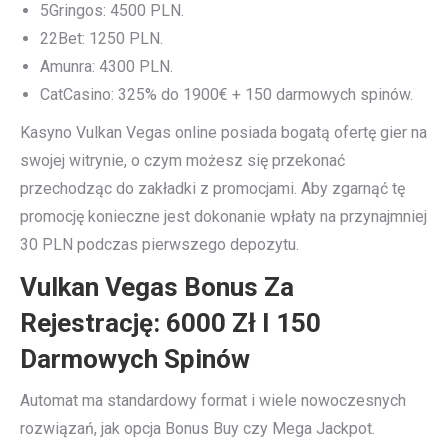
5Gringos: 4500 PLN.
22Bet: 1250 PLN.
Amunra: 4300 PLN.
CatCasino: 325% do 1900€ + 150 darmowych spinów.
Kasyno Vulkan Vegas online posiada bogatą ofertę gier na
swojej witrynie, o czym możesz się przekonać
przechodząc do zakładki z promocjami. Aby zgarnąć tę
promocję konieczne jest dokonanie wpłaty na przynajmniej
30 PLN podczas pierwszego depozytu.
Vulkan Vegas Bonus Za
Rejestrację: 6000 Zł I 150
Darmowych Spinów
Automat ma standardowy format i wiele nowoczesnych
rozwiązań, jak opcja Bonus Buy czy Mega Jackpot.