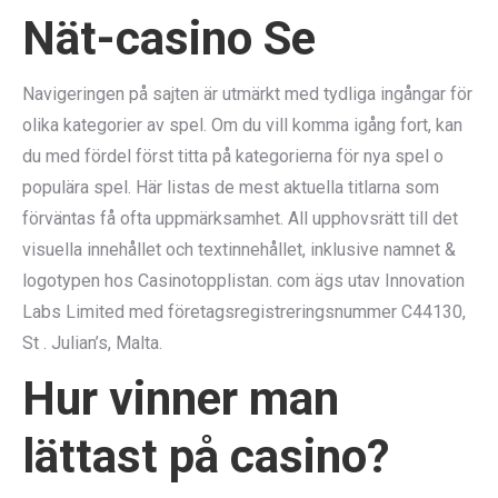
Nät-casino Se
Navigeringen på sajten är utmärkt med tydliga ingångar för
olika kategorier av spel. Om du vill komma igång fort, kan
du med fördel först titta på kategorierna för nya spel o
populära spel. Här listas de mest aktuella titlarna som
förväntas få ofta uppmärksamhet. All upphovsrätt till det
visuella innehållet och textinnehållet, inklusive namnet &
logotypen hos Casinotopplistan. com ägs utav Innovation
Labs Limited med företagsregistreringsnummer C44130,
St . Julian’s, Malta.
Hur vinner man
lättast på casino?