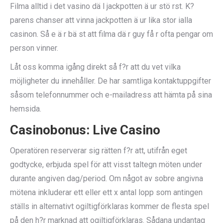
Filma alltid i det vasino dä l jackpotten ä ur stö rst. K?
parens chanser att vinna jackpotten ä ur lika stor ialla
casinon. Så e ä r bä st att filma dä r guy få r ofta pengar om
person vinner.
Låt oss komma igång direkt så f?r att du vet vilka
möjligheter du innehåller. De har samtliga kontaktuppgifter
såsom telefonnummer och e-mailadress att hämta på sina
hemsida.
Casinobonus: Live Casino
Operatören reserverar sig rätten f?r att, utifrån eget
godtycke, erbjuda spel för att visst taltegn möten under
durante angiven dag/period. Om något av sobre angivna
mötena inkluderar ett eller ett x antal lopp som antingen
ställs in alternativt ogiltigförklaras kommer de flesta spel
på den h?r marknad att ogiltigförklaras. Sådana undantag