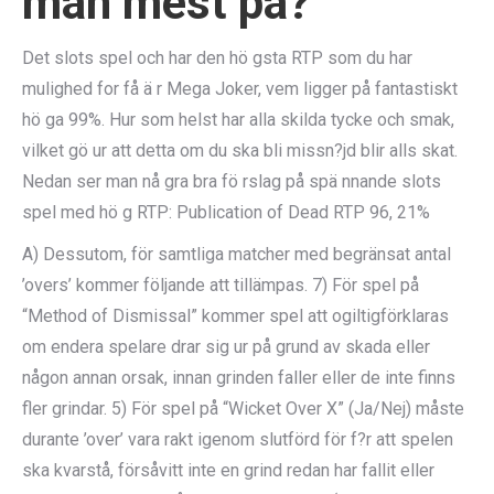
man mest på?
Det slots spel och har den hö gsta RTP som du har
mulighed for få ä r Mega Joker, vem ligger på fantastiskt
hö ga 99%. Hur som helst har alla skilda tycke och smak,
vilket gö ur att detta om du ska bli missn?jd blir alls skat.
Nedan ser man nå gra bra fö rslag på spä nnande slots
spel med hö g RTP: Publication of Dead RTP 96, 21%
A) Dessutom, för samtliga matcher med begränsat antal
’overs’ kommer följande att tillämpas. 7) För spel på
“Method of Dismissal” kommer spel att ogiltigförklaras
om endera spelare drar sig ur på grund av skada eller
någon annan orsak, innan grinden faller eller de inte finns
fler grindar. 5) För spel på “Wicket Over X” (Ja/Nej) måste
durante ’over’ vara rakt igenom slutförd för f?r att spelen
ska kvarstå, försåvitt inte en grind redan har fallit eller