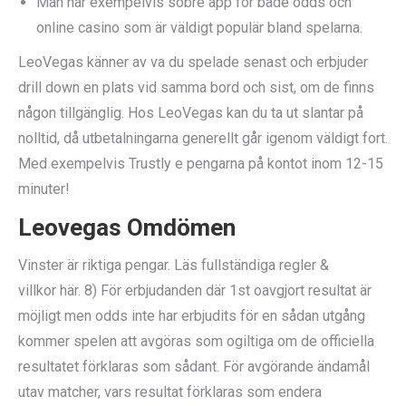
Man har exempelvis sobre app för både odds och
online casino som är väldigt populär bland spelarna.
LeoVegas känner av va du spelade senast och erbjuder
drill down en plats vid samma bord och sist, om de finns
någon tillgänglig. Hos LeoVegas kan du ta ut slantar på
nolltid, då utbetalningarna generellt går igenom väldigt fort.
Med exempelvis Trustly e pengarna på kontot inom 12-15
minuter!
Leovegas Omdömen
Vinster är riktiga pengar. Läs fullständiga regler &
villkor här. 8) För erbjudanden där 1st oavgjort resultat är
möjligt men odds inte har erbjudits för en sådan utgång
kommer spelen att avgöras som ogiltiga om de officiella
resultatet förklaras som sådant. För avgörande ändamål
utav matcher, vars resultat förklaras som endera