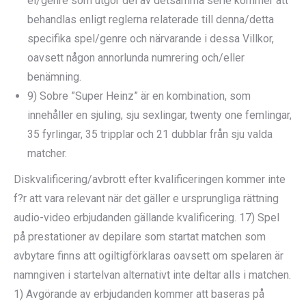
el/genre som utgör del av detsamma serie kommer att
behandlas enligt reglerna relaterade till denna/detta
specifika spel/genre och närvarande i dessa Villkor,
oavsett någon annorlunda numrering och/eller
benämning.
9) Sobre ”Super Heinz” är en kombination, som
innehåller en sjuling, sju sexlingar, twenty one femlingar,
35 fyrlingar, 35 tripplar och 21 dubblar från sju valda
matcher.
Diskvalificering/avbrott efter kvalificeringen kommer inte
f?r att vara relevant när det gäller e ursprungliga rättning
audio-video erbjudanden gällande kvalificering. 17) Spel
på prestationer av depilare som startat matchen som
avbytare finns att ogiltigförklaras oavsett om spelaren är
namngiven i startelvan alternativt inte deltar alls i matchen.
1) Avgörande av erbjudanden kommer att baseras på