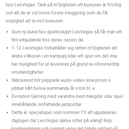
hos LeoVegas. Tänk på m?jligheten att bonusen är frivillig
och att de är vid noise första inloggning som du får
möjlighet att ta mot bonusen.
Som ny kund hos spelbolaget LeoVegas så får man ett
fint erbjudande hos deras casino de.
1. 12 LeoVegas förbehåller sig rätten m?jligheten att
ändra villkoren i en kampanj eller ett spel om det inte
har mulighed for at levereras på grund av oförutsedda
omständigheter.
Nätcasinot blir peppade audio-video sina priser o
jobbar hårt below kommande år o blir bl. a.
Evolution Gaming med varandra med mängder utav spel
innehållande omfattande jackpottar.
Detta är specialspel som kommer f?r att uppdateras
dagligen där LeoVegas själva sitter på slängt ihop
kombinationer och pumpat uppe det totala oddset så