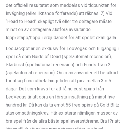
det officiell resultatet som meddelas vid tidpunkten för
invägning (eller liknande förfarande) att räknas. 7) Vid
“Head to Head” skapligt två eller tre deltagare måste
minst en av deltagarna slutföra avslutande
lopp/etapp/hopp i erbjudandet för att spelet skall gälla.
LeoJackpot är en exklusiv för LeoVegas och tillgänglig i
spel så som Guide of Dead (spelautomat recension),
Starburst (spelautomat recension) och Funds Train 2
(spelautomat recension). Om man använder ett betalkort
för uttag finns utbetalningstiden att pica mellan 3 o 5
dagar. Det som krävs för att få no cost spins från
LeoVegas är att göra en första insättning på minst five-
hundred kr. Då kan du ta emot 55 free spins på Gold Blitz
utan omsättningskrav. Här existerar nämligen massor av
bra spel från de allra bästa spelleverantörerna. Bra f?r att