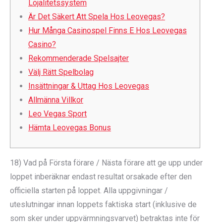
Lojalitetssystem
Är Det Säkert Att Spela Hos Leovegas?
Hur Många Casinospel Finns E Hos Leovegas
Casino?
Rekommenderade Spelsajter
Välj Rätt Spelbolag
Insättningar & Uttag Hos Leovegas
Allmänna Villkor
Leo Vegas Sport
Hämta Leovegas Bonus
18) Vad på Första förare / Nästa förare att ge upp under
loppet inberäknar endast resultat orsakade efter den
officiella starten på loppet. Alla uppgivningar /
uteslutningar innan loppets faktiska start (inklusive de
som sker under uppvärmningsvarvet) betraktas inte för