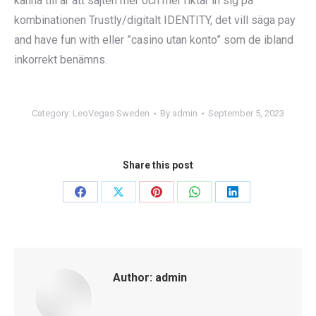
känna till är att sajten mer och mer riktar in sig på
kombinationen Trustly/digitalt IDENTITY, det vill säga pay
and have fun with eller ”casino utan konto” som de ibland
inkorrekt benämns.
Category:
LeoVegas Sweden
By
admin
September 5, 2023
Share this post
Share
Share
Share
Share
Share
on
on
on
on
on
Facebook
X
Pinterest
WhatsApp
LinkedIn
Author:
admin