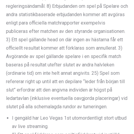
regleringsändamål. 8) Erbjudanden om spel på Spelare och
andra statistikbaserade erbjudanden kommer att avgöras
enligt para officiella matchrapporter exempelvis
publiceras efter matchen av den styrande organisationen.
3) Ett spel gällande head on där ingen av hästarna får ett
officiellt resultat kommer att förklaras som annullerat. 3)
Avgörande av spel gällande spelare i en specifik match
baseras på resultat utefter slutet av andra halvleken
(ordinarie tid) om inte helt annat angivits. 25) Spel som
refererar right up until att en depilare “leder från början till
slut” erfordrar att den angivna individen är högst på
ledartavlan (inklusive eventuella oavgjorda placeringar) vid
slutet på alla schemalagda rundor av turneringen.
I gengäld har Leo Vegas 1st utomordentligt stort utbud
av live streaming.