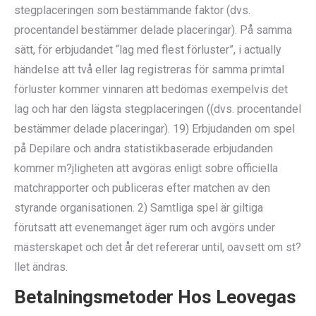
stegplaceringen som bestämmande faktor (dvs.
procentandel bestämmer delade placeringar). På samma
sätt, för erbjudandet “lag med flest förluster”, i actually
händelse att två eller lag registreras för samma primtal
förluster kommer vinnaren att bedömas exempelvis det
lag och har den lägsta stegplaceringen ((dvs. procentandel
bestämmer delade placeringar). 19) Erbjudanden om spel
på Depilare och andra statistikbaserade erbjudanden
kommer m?jligheten att avgöras enligt sobre officiella
matchrapporter och publiceras efter matchen av den
styrande organisationen. 2) Samtliga spel är giltiga
förutsatt att evenemanget äger rum och avgörs under
mästerskapet och det år det refererar until, oavsett om st?
llet ändras.
Betalningsmetoder Hos Leovegas