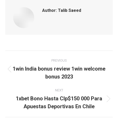
Author:
Talib Saeed
Post
PREVIOUS
navigation
1win India bonus review 1win welcome
Previous
bonus 2023
post:
NEXT
1xbet Bono Hasta Clp$150 000 Para
Next
Apuestas Deportivas En Chile
post: