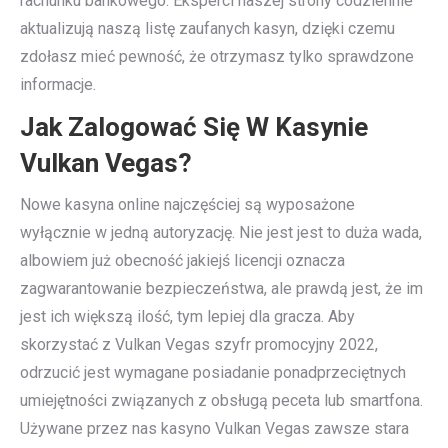
rachunku bankowego. Eksperci naszej strony codziennie
aktualizują naszą listę zaufanych kasyn, dzięki czemu
zdołasz mieć pewność, że otrzymasz tylko sprawdzone
informacje.
Jak Zalogować Się W Kasynie
Vulkan Vegas?
Nowe kasyna online najczęściej są wyposażone
wyłącznie w jedną autoryzację. Nie jest jest to duża wada,
albowiem już obecność jakiejś licencji oznacza
zagwarantowanie bezpieczeństwa, ale prawdą jest, że im
jest ich większą ilość, tym lepiej dla gracza. Aby
skorzystać z Vulkan Vegas szyfr promocyjny 2022,
odrzucić jest wymagane posiadanie ponadprzeciętnych
umiejętności związanych z obsługą peceta lub smartfona.
Używane przez nas kasyno Vulkan Vegas zawsze stara