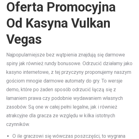
Oferta Promocyjna
Od Kasyna Vulkan
Vegas
Najpopularniejsze bez wątpienia znajdują się darmowe
spiny jak również rundy bonusowe. Odrzucić działamy jako
kasyno internetowe, z tej przyczyny proponujemy naszym
gościom mnogie darmowe automaty do gry. To wersje
demo, które po żaden sposób odrzucić łączą się z
łamaniem prawa czy podobnie wydawaniem własnych
zasobów. Są one w całej pełni legalne, jak i również
atrakcyjne dla gracza ze względu w kilka istotnych
czynników.
O ile graczowi się wówczas poszczęści, to wygrana