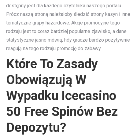
dostępny jest dla każdego czytelnika naszego portalu.
Prócz naszą stroną należałoby śledzić strony kasyn i inne
tematyczne grupy hazardowe. Akcje promocyjne tego
rodzaju jest to coraz bardziej popularne zjawisko, a dane
statystyczne jasno mówią, hdy gracze bardzo pozytywnie
reagują na tego rodzaju promocję do zabawy.
Które To Zasady
Obowiązują W
Wypadku Icecasino
50 Free Spinów Bez
Depozytu?