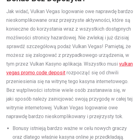
Jak widać, Vulkan Vegas logowanie owe naprawdę bardzo
nieskomplikowane oraz przejrzyste aktywności, które są
konieczne do korzystania wraz z wszystkich dostępnych
możliwości stronicy hazardowej. Nie zwlekaj i już dzisiaj
sprawdź szczegółową podaż Vulkan Vegas! Pamiętaj, że
możesz się zalogować z przypadkowego urządzenia, w
tym przez Vulkan Kasyno aplikacja. Wszystko musi
vulkan
vegas promo code deposit
rozpocząć się od chwili
przeniesienia się na witrynę tego kasyna internetowego.
Bez wątpliwości istotnie wiele osób zastanawia się, w
jaki sposób należy zainicjować swoją przygodę w całej tej
witrynie internetowej. Vulkan Vegas logowanie owe
naprawdę bardzo nieskomplikowany i przejrzysty tok.
Bonusy istnieją bardzo ważne w celu nowych graczy
oraz dlatego właśnie kasyna online je przedkładają.