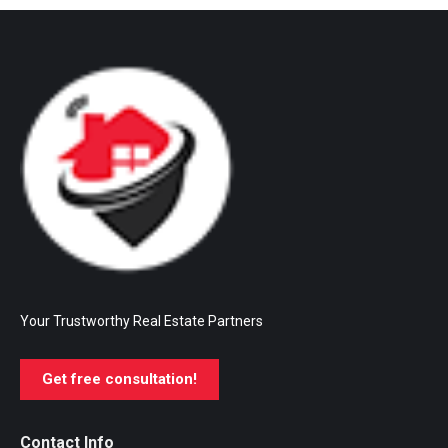
Your Trustworthy Real Estate Partners
Get free consultation!
Contact Info