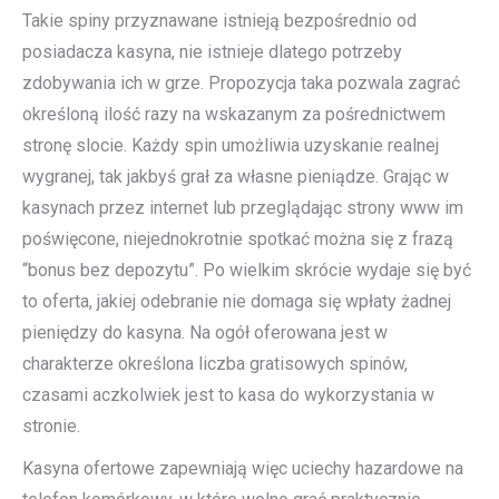
Takie spiny przyznawane istnieją bezpośrednio od
posiadacza kasyna, nie istnieje dlatego potrzeby
zdobywania ich w grze. Propozycja taka pozwala zagrać
określoną ilość razy na wskazanym za pośrednictwem
stronę slocie. Każdy spin umożliwia uzyskanie realnej
wygranej, tak jakbyś grał za własne pieniądze. Grając w
kasynach przez internet lub przeglądając strony www im
poświęcone, niejednokrotnie spotkać można się z frazą
“bonus bez depozytu”. Po wielkim skrócie wydaje się być
to oferta, jakiej odebranie nie domaga się wpłaty żadnej
pieniędzy do kasyna. Na ogół oferowana jest w
charakterze określona liczba gratisowych spinów,
czasami aczkolwiek jest to kasa do wykorzystania w
stronie.
Kasyna ofertowe zapewniają więc uciechy hazardowe na