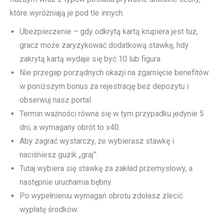
które wyróżniają je pod tle innych.
Ubezpieczenie – gdy odkrytą kartą krupiera jest tuz,
gracz może zaryzykować dodatkową stawkę, hdy
zakrytą kartą wydaje się być 10 lub figura.
Nie przegap porządnych okazji na zgarnięcie benefitów
w poniższym bonus za rejestrację bez depozytu i
obserwuj nasz portal.
Termin ważności równa się w tym przypadku jedynie 5
dni, a wymagany obrót to x40.
Aby zagrać wystarczy, że wybierasz stawkę i
naciśniesz guzik „graj”.
Tutaj wybiera się stawkę za zakład przemysłowy, a
następnie uruchamia bębny.
Po wypełnieniu wymagań obrotu zdołasz zlecić
wypłatę środków.